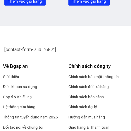
Thêm vào giỏ hàng
510.000₫.
là:
Thêm vào giỏ hàng
399.000₫.
[contact-form-7 id="687"]
Về Bgap.vn
Chính sách công ty
Giới thiệu
Chính sách bảo mật thông tin
Điều khoản sử dụng
Chính sách đổi trả hàng
Góp ý & Khiếu nại
Chính sách bảo hành
Hệ thống cửa hàng
Chính sách đại lý
Thông tin tuyển dụng năm 2026
Hướng dẫn mua hàng
Đối tác nói về chúng tôi
Giao hàng & Thanh toán