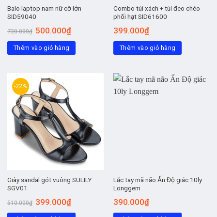
Balo laptop nam nữ cỡ lớn
Combo túi xách + túi đeo chéo
SID59040
phối hạt SID61600
Giá
Giá
500.000
₫
399.000
₫
720.000
₫
gốc
hiện
là:
tại
Thêm vào giỏ hàng
720.000₫.
là:
Thêm vào giỏ hàng
500.000₫.
-22%
Giày sandal gót vuông SULILY
Lắc tay mã não Ấn Độ giác 10ly
SGV01
Longgem
Giá
Giá
399.000
₫
390.000
₫
510.000
₫
gốc
hiện
là:
tại