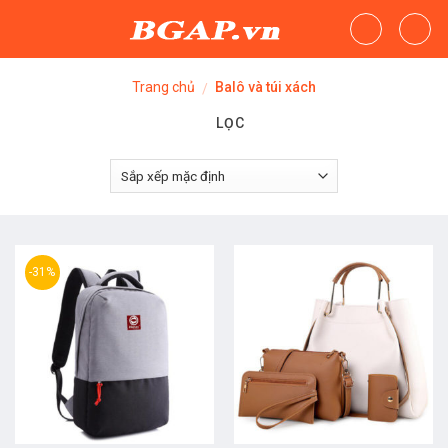
Skip
to
content
Trang chủ
Balô và túi xách
/
LỌC
-31%