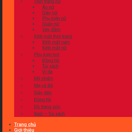
Thời trang nữ
Áo nữ
Giày nữ
Phụ kiện nữ
Quần nữ
Váy đầm
Kính mắt thời trang
Kính mắt nam
Kính mắt nữ
Phụ kiện hot
Đồng hồ
Túi xách
Ví da
Mỹ phẩm
Mẹ và Bé
Giày dép
Đồng hồ
Đồ trang sức
Balô – Túi xách
Trang chủ
Giới thiệu