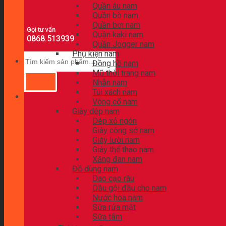
Quần âu nam
Quần bò nam
Quần bơi nam
Gọi tư vấn
Quần kaki nam
0868.513939
Quần Jogger nam
Phụ kiện nam
Đồng hồ nam
Mũ thời trang nam
Nhẫn nam
Túi xách nam
Vòng cổ nam
Giày dép nam
Dép xỏ ngón
Giày công sở nam
Giày lười nam
Giày thể thao nam
Xăng đan nam
Đồ dùng nam
Dao cạo râu
Dầu gội đầu cho nam
Nước hoa nam
Sữa rửa mặt
Sữa tắm