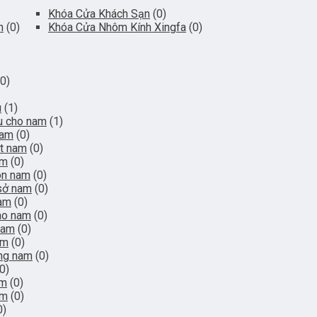
Khóa Cửa Khách Sạn
(0)
h
(0)
Khóa Cửa Nhôm Kính Xingfa
(0)
(0)
u
(1)
u cho nam
(1)
nam
(0)
t nam
(0)
am
(0)
ón nam
(0)
sở nam
(0)
nam
(0)
hao nam
(0)
nam
(0)
am
(0)
ang nam
(0)
(0)
am
(0)
am
(0)
0)