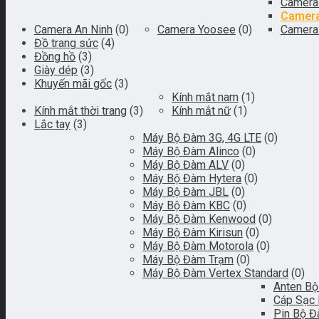
Camera 
Camera
Camera An Ninh
(0)
Camera Yoosee
(0)
Camera
Đồ trang sức
(4)
Đồng hồ
(3)
Giày dép
(3)
Khuyến mãi gốc
(3)
Kính mắt nam
(1)
Kính mắt thời trang
(3)
Kính mắt nữ
(1)
Lắc tay
(3)
Máy Bộ Đàm 3G, 4G LTE
(0)
Máy Bộ Đàm Alinco
(0)
Máy Bộ Đàm ALV
(0)
Máy Bộ Đàm Hytera
(0)
Máy Bộ Đàm JBL
(0)
Máy Bộ Đàm KBC
(0)
Máy Bộ Đàm Kenwood
(0)
Máy Bộ Đàm Kirisun
(0)
Máy Bộ Đàm Motorola
(0)
Máy Bộ Đàm Trạm
(0)
Máy Bộ Đàm Vertex Standard
(0)
Anten B
Cáp Sạc
Pin Bộ 