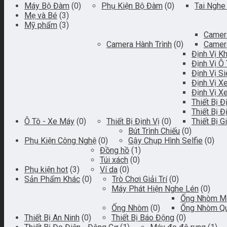
Máy Bộ Đàm
(0)
Phụ Kiện Bộ Đàm
(0)
Tai Nghe
Mẹ và Bé
(3)
Mỹ phẩm
(3)
Camera
Camera Hành Trình
(0)
Camera
Định Vị K
Định Vị Ô
Định Vị S
Định Vị X
Định Vị X
Thiết Bị 
Thiết Bị Đ
Ô Tô - Xe Máy
(0)
Thiết Bị Định Vị
(0)
Thiết Bị 
Bút Trình Chiếu
(0)
Phụ Kiện Công Nghệ
(0)
Gậy Chụp Hình Selfie
(0)
Đồng hồ
(1)
Túi xách
(0)
Phụ kiện hot
(3)
Ví da
(0)
Sản Phẩm Khác
(0)
Trò Chơi Giải Trí
(0)
Máy Phát Hiện Nghe Lén
(0)
Ống Nhòm M
Ống Nhòm
(0)
Ống Nhòm Qu
Thiết Bị An Ninh
(0)
Thiết Bị Báo Động
(0)