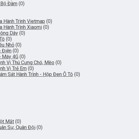
 Bộ Đàm
(0)
 Hành Trình Vietmap
(0)
 Hành Trình Xiaomi
(0)
hông Dây
(0)
 Tô
(0)
iêu Nhỏ
(0)
e Điện
(0)
e Máy 4G
(0)
Định Vị Thú Cưng Chó, Mèo
(0)
ịnh Vị Trẻ Em
(0)
Giám Sát Hành Trình - Hộp Đen Ô Tô
(0)
ột Mắt
(0)
ân Sự, Quân Đội
(0)