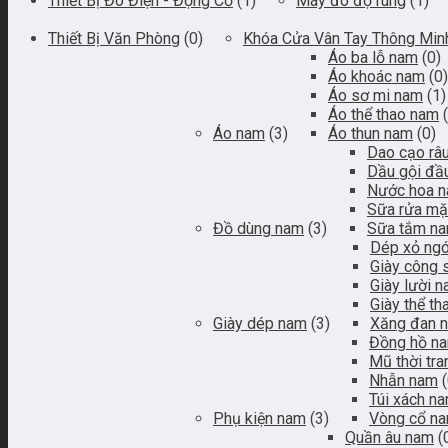
Thiết Bị Đo Điện - Động Cơ
(1)
Máy đo độ rung
(1)
Thiết Bị Văn Phòng
(0)
Khóa Cửa Vân Tay Thông Min
Áo ba lỗ nam
(0)
Áo khoác nam
(0)
Áo sơ mi nam
(1)
Áo thể thao nam
Áo nam
(3)
Áo thun nam
(0)
Dao cạo râ
Dầu gội đầ
Nước hoa 
Sữa rửa mặ
Đồ dùng nam
(3)
Sữa tắm n
Dép xỏ ng
Giày công 
Giày lười 
Giày thể t
Giày dép nam
(3)
Xăng đan 
Đồng hồ n
Mũ thời tr
Nhẫn nam
Túi xách n
Phụ kiện nam
(3)
Vòng cổ n
Quần âu nam
(