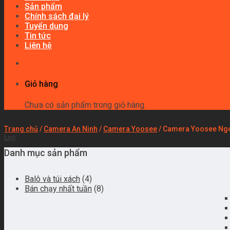
Sản phẩm
Chính sách đại lý
Tuyển dụng
Tin tức
Liên hệ
Giỏ hàng
Chưa có sản phẩm trong giỏ hàng.
Trang chủ
/
Camera An Ninh
/
Camera Yoosee
/
Camera Yoosee Ngo
Lọc
Danh mục sản phẩm
Balô và túi xách
(4)
Bán chạy nhất tuần
(8)