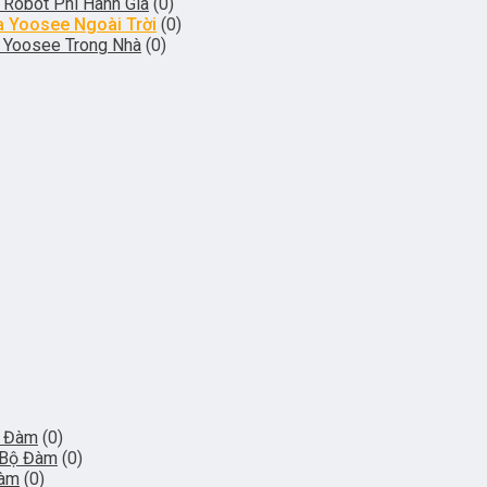
Robot Phi Hành Gia
(0)
 Yoosee Ngoài Trời
(0)
 Yoosee Trong Nhà
(0)
ộ Đàm
(0)
 Bộ Đàm
(0)
Đàm
(0)