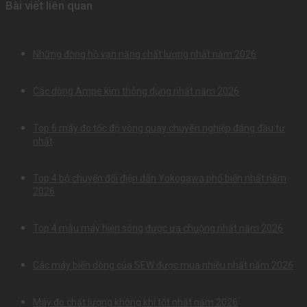
Bài viết liên quan
Những đồng hồ vạn năng chất lượng nhất năm 2026
Các dòng Ampe kìm thông dụng nhất năm 2026
Top 6 máy đo tốc độ vòng quay chuyên nghiệp đáng đầu tư
nhất
Top 4 bộ chuyển đổi điện dẫn Yokogawa phổ biến nhất năm
2026
Top 4 mẫu máy hiện sóng được ưa chuộng nhất năm 2026
Các máy biến dòng của SEW được mua nhiều nhất năm 2026
Máy đo chất lượng không khí tốt nhất năm 2026