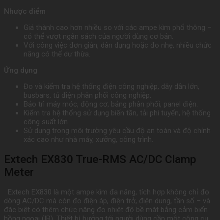
Nhược điểm
Giá thành cao hơn nhiều so với các ampe kìm phổ thông –
có thể vượt ngân sách của người dùng cơ bản.
Với công việc đơn giản, dân dụng hoặc đo nhẹ, nhiều chức
năng có thể dư thừa.
Ứng dụng
Đo và kiểm tra hệ thống điện công nghiệp, dây dẫn lớn,
busbars, tủ điện phân phối công nghiệp.
Bảo trì máy móc, động cơ, bảng phân phối, panel điện.
Kiểm tra hệ thống sử dụng biến tần, tải phi tuyến, hệ thống
công suất lớn.
Sử dụng trong môi trường yêu cầu độ an toàn và độ chính
xác cao như nhà máy, xưởng, công trình.
Extech EX830 True-RMS AC/DC Clamp
Meter
Extech EX830 là một ampe kìm đa năng, tích hợp không chỉ đo
dòng AC/DC mà còn đo điện áp, điện trở, điện dung, tần số – và
đặc biệt có thêm chức năng đo nhiệt độ bề mặt bằng cảm biến
hồng ngoại (IR). Thiết bị hướng tới người dùng cần một công cụ