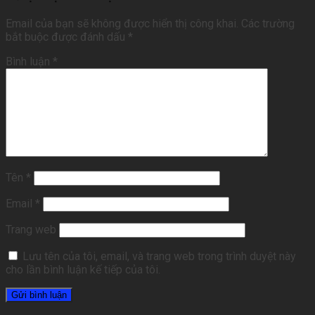
Email của bạn sẽ không được hiển thị công khai.
Các trường
bắt buộc được đánh dấu
*
Bình luận
*
Tên
*
Email
*
Trang web
Lưu tên của tôi, email, và trang web trong trình duyệt này
cho lần bình luận kế tiếp của tôi.