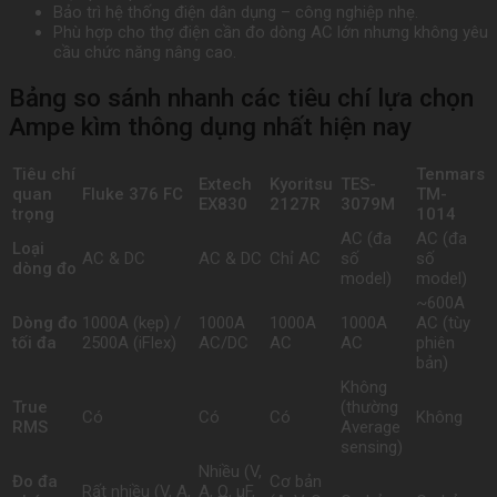
Bảo trì hệ thống điện dân dụng – công nghiệp nhẹ.
Phù hợp cho thợ điện cần đo dòng AC lớn nhưng không yêu
cầu chức năng nâng cao.
Bảng so sánh nhanh các tiêu chí lựa chọn
Ampe kìm thông dụng nhất hiện nay
Tiêu chí
Tenmars
Extech
Kyoritsu
TES-
quan
Fluke 376 FC
TM-
EX830
2127R
3079M
trọng
1014
AC (đa
AC (đa
Loại
AC & DC
AC & DC
Chỉ AC
số
số
dòng đo
model)
model)
~600A
Dòng đo
1000A (kẹp) /
1000A
1000A
1000A
AC (tùy
tối đa
2500A (iFlex)
AC/DC
AC
AC
phiên
bản)
Không
True
(thường
Có
Có
Có
Không
RMS
Average
sensing)
Nhiều (V,
Đo đa
Cơ bản
Rất nhiều (V, A,
A, Ω, µF,