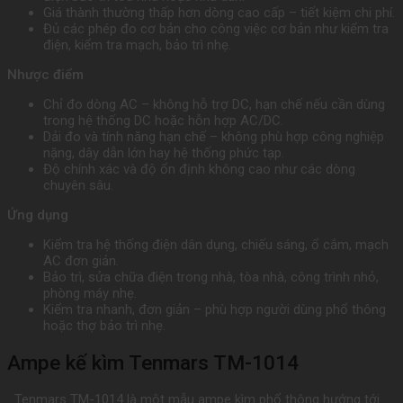
Giá thành thường thấp hơn dòng cao cấp – tiết kiệm chi phí.
Đủ các phép đo cơ bản cho công việc cơ bản như kiểm tra
điện, kiểm tra mạch, bảo trì nhẹ.
Nhược điểm
Chỉ đo dòng AC – không hỗ trợ DC, hạn chế nếu cần dùng
trong hệ thống DC hoặc hỗn hợp AC/DC.
Dải đo và tính năng hạn chế – không phù hợp công nghiệp
nặng, dây dẫn lớn hay hệ thống phức tạp.
Độ chính xác và độ ổn định không cao như các dòng
chuyên sâu.
Ứng dụng
Kiểm tra hệ thống điện dân dụng, chiếu sáng, ổ cắm, mạch
AC đơn giản.
Bảo trì, sửa chữa điện trong nhà, tòa nhà, công trình nhỏ,
phòng máy nhẹ.
Kiểm tra nhanh, đơn giản – phù hợp người dùng phổ thông
hoặc thợ bảo trì nhẹ.
Ampe kế kìm Tenmars TM-1014
Tenmars TM-1014 là một mẫu ampe kìm phổ thông hướng tới