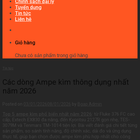
Chính sách đại lý
Tuyển dụng
Tin tức
Liên hệ
Giỏ hàng
Chưa có sản phẩm trong giỏ hàng.
Tin tức
Các dòng Ampe kìm thông dụng nhất
năm 2026
Posted on
03/01/2026
08/01/2026
by
Bgap Admin
Top 5 ampe kìm phổ biến nhất năm 2026
: từ Fluke 376 FC cao
cấp, Extech EX830 đa năng, đến Kyoritsu 2127R gọn nhẹ, TES-
3079M và Tenmars TM-1014 tiện lợi. Bài viết đánh giá chi tiết từng
sản phẩm, so sánh tính năng, độ chính xác, dải đo và ứng dụng
thực tế, giúp bạn chọn được ampe kìm phù hợp nhất cho công