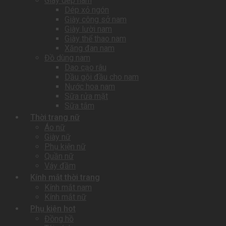
Giày dép nam
Dép xỏ ngón
Giày công sở nam
Giày lười nam
Giày thể thao nam
Xăng đan nam
Đồ dùng nam
Dao cạo râu
Dầu gội đầu cho nam
Nước hoa nam
Sữa rửa mặt
Sữa tắm
Thời trang nữ
Áo nữ
Giày nữ
Phụ kiện nữ
Quần nữ
Váy đầm
Kính mắt thời trang
Kính mắt nam
Kính mắt nữ
Phụ kiện hot
Đồng hồ