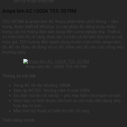
làm kỹ thuật tổng hợp.
Ampe kìm AC 1000A TES-3079M
TES-3079M là ampe kìm AC thuộc phân khúc phổ thông – tầm
trung, được thiết kế để phục vụ các phép đo dòng xoay chiều
trong các hệ thống điện dân dụng đến công nghiệp nhẹ. Thiết bị
có mặt hiển thị rõ ràng, thao tác cơ bản và độ bền khá tốt so với
mức giá. TES hướng đến người dùng muốn một chiếc ampe kìm
đo AC ổn định, dễ dùng và có độ chính xác đủ cho các công việc
thường ngày.
Ampe kìm AC 1000A TES-3079M
Thông số nổi bật
Dòng AC tối đa: khoảng 1000A.
Điện áp AC/DC: thường nằm ở mức 600V.
Đo điện trở lên tới vài kΩ – phù hợp kiểm tra mạch cơ bản.
Hàm kẹp có kích thước lớn hơn so với mẫu dân dụng, phù
hợp dây to hơn.
Màn hình kỹ thuật số hiển thị lớn, rõ ràng.
Tính năng chính