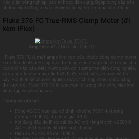
việc điện công nghiệp, bảo trì hoặc dân dụng. Bgap cung cấp sản
phẩm chính hãng, tư vấn chuyên sâu và hỗ trợ mua sắm tối ưu.
Fluke 376 FC True-RMS Clamp Meter (đi
kèm iFlex)
Ampe kìm AC / DC Fluke 376 FC
Fluke 376 FC là một ampe kìm cao cấp, thuộc dòng clamp meter
kèm đầu dò iFlex – giúp bạn đo dòng điện ở dây dẫn lớn hoặc khu
vực khó tiếp cận. Máy hướng đến đối tượng thợ điện công nghiệp,
kỹ sư bảo trì nhà máy, cần thiết bị đo chính xác, an toàn và tin
cậy. Với thiết kế chuyên nghiệp, được tích hợp nhiều chức năng
đo vượt trội, Fluke 376 FC là lựa chọn lý tưởng cho công việc khó,
phức tạp và yêu cầu cao.
Thông số nổi bật
Dòng AC/DC qua kẹp cố định: khoảng 999.9 A (tương
đương ~1000 A), độ phân giải 0.1 A.
Khi dùng đầu dò iFlex: dải đo AC mở rộng lên tới ~2500 A
AC – phù hợp dây dẫn lớn hoặc busbar.
Điện áp AC/DC tối đa: 1000 V.
Đo điện trở đến khoảng 60 kΩ, đo điện dung đến khoảng