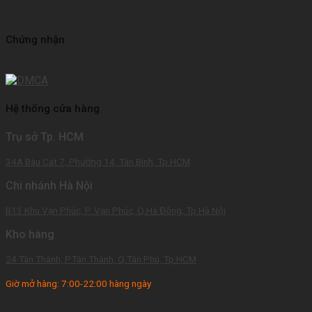
Chứng nhận
Hệ thống cửa hàng
Trụ sở Tp. HCM
34A Bàu Cát 7, Phường 14, Tân Bình, Tp.HCM
Chi nhánh Hà Nội
B13 Khu Vạn Phúc, P. Vạn Phúc, Q.Hà Đông, Tp.Hà Nội
Kho hàng
24 Tân Thành, P.Tân Thành, Q.Tân Phú, Tp.HCM
Giờ mở hàng: 7:00-22:00 hàng ngày