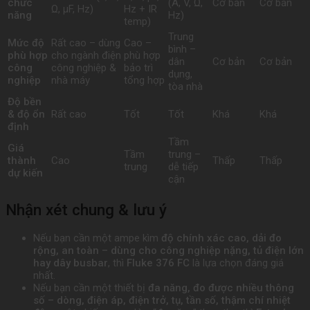
chức
(A, V, Ω,
Cơ bản
Cơ bản
Ω, µF, Hz)
Hz + IR
năng
Hz)
temp)
Trung
Mức độ
Rất cao – dùng
Cao –
bình –
phù hợp
cho ngành điện
phù hợp
dân
Cơ bản
Cơ bản
công
công nghiệp &
bảo trì
dụng,
nghiệp
nhà máy
tổng hợp
tòa nhà
Độ bền
& độ ổn
Rất cao
Tốt
Tốt
Khá
Khá
định
Tầm
Giá
Tầm
trung –
thành
Cao
Thấp
Thấp
trung
dễ tiếp
dự kiến
cận
Nhận xét chung & lưu ý
Nếu bạn cần một ampe kìm
độ chính xác cao, dải đo
rộng, an toàn – dùng cho công nghiệp nặng, tủ điện lớn
hay dây busbar
, thì
Fluke 376 FC
là lựa chọn đáng giá
nhất.
Nếu bạn cần một thiết bị
đa năng, đo được nhiều thông
số – dòng, điện áp, điện trở, tụ, tần số, thậm chí nhiệt