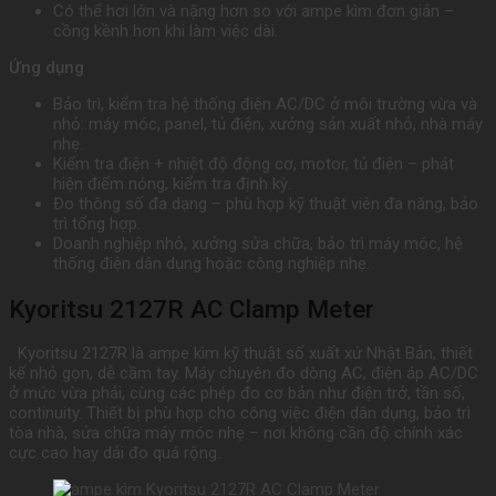
Có thể hơi lớn và nặng hơn so với ampe kìm đơn giản –
cồng kềnh hơn khi làm việc dài.
Ứng dụng
Bảo trì, kiểm tra hệ thống điện AC/DC ở môi trường vừa và
nhỏ: máy móc, panel, tủ điện, xưởng sản xuất nhỏ, nhà máy
nhẹ.
Kiểm tra điện + nhiệt độ động cơ, motor, tủ điện – phát
hiện điểm nóng, kiểm tra định kỳ.
Đo thông số đa dạng – phù hợp kỹ thuật viên đa năng, bảo
trì tổng hợp.
Doanh nghiệp nhỏ, xưởng sửa chữa, bảo trì máy móc, hệ
thống điện dân dụng hoặc công nghiệp nhẹ.
Kyoritsu 2127R AC Clamp Meter
Kyoritsu 2127R là ampe kìm kỹ thuật số xuất xứ Nhật Bản, thiết
kế nhỏ gọn, dễ cầm tay. Máy chuyên đo dòng AC, điện áp AC/DC
ở mức vừa phải, cùng các phép đo cơ bản như điện trở, tần số,
continuity. Thiết bị phù hợp cho công việc điện dân dụng, bảo trì
tòa nhà, sửa chữa máy móc nhẹ – nơi không cần độ chính xác
cực cao hay dải đo quá rộng.