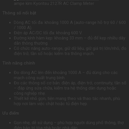
ampe kìm Kyoritsu 2127R AC Clamp Meter
Thông số nổi bật
Dòng AC tối đa: khoảng 1000 A (auto-range hỗ trợ 60 / 600
/ 1000 A).
Điện áp AC/DC tối đa: khoảng 600 V.
Đường kính hàm kẹp: khoảng 33 mm – đủ để kẹp nhiều dây
dẫn thông thường.
Có chức năng auto-range, giữ dữ liệu, giữ giá trị lớn/nhỏ, đo
điện trở, tần số hoặc kiểm tra thông mạch.
Tính năng chính
Đo dòng AC lên đến khoảng 1000 A – đủ dùng cho các
mạch công suất trung bình.
Đo các thông số cơ bản: điện áp, điện trở, continuity, tần số
– đáp ứng sửa chữa, kiểm tra hệ thống dân dụng hoặc
công nghiệp nhẹ.
Thiết kế nhỏ gọn, tiện mang theo và thao tác nhanh, phù
hợp nơi làm việc chật hoặc tủ điện hẹp.
Ưu điểm
Gọn nhẹ, dễ sử dụng – phù hợp người dùng phổ thông, thợ
điện bảo trì tòa nhà hoặc nhà dân.