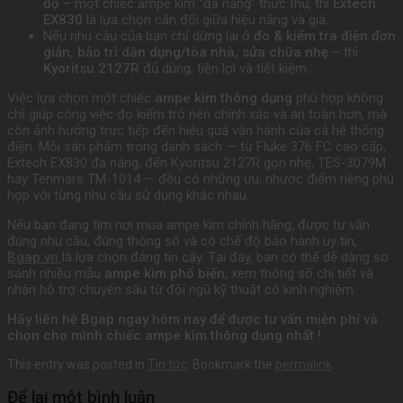
độ
– một chiếc ampe kìm “đa năng” thực thụ, thì
Extech
EX830
là lựa chọn cân đối giữa hiệu năng và giá.
Nếu nhu cầu của bạn chỉ dừng lại ở
đo & kiểm tra điện đơn
giản, bảo trì dân dụng/tòa nhà, sửa chữa nhẹ
– thì
Kyoritsu 2127R
đủ dùng, tiện lợi và tiết kiệm.
Việc lựa chọn một chiếc
ampe kìm thông dụng
phù hợp không
chỉ giúp công việc đo kiểm trở nên chính xác và an toàn hơn, mà
còn ảnh hưởng trực tiếp đến hiệu quả vận hành của cả hệ thống
điện. Mỗi sản phẩm trong danh sách — từ Fluke 376 FC cao cấp,
Extech EX830 đa năng, đến Kyoritsu 2127R gọn nhẹ, TES-3079M
hay Tenmars TM-1014 — đều có những ưu, nhược điểm riêng phù
hợp với từng nhu cầu sử dụng khác nhau.
Nếu bạn đang tìm nơi mua ampe kìm chính hãng, được tư vấn
đúng nhu cầu, đúng thông số và có chế độ bảo hành uy tín,
Bgap.vn
là lựa chọn đáng tin cậy. Tại đây, bạn có thể dễ dàng so
sánh nhiều mẫu
ampe kìm phổ biến
, xem thông số chi tiết và
nhận hỗ trợ chuyên sâu từ đội ngũ kỹ thuật có kinh nghiệm.
Hãy liên hệ Bgap ngay hôm nay để được tư vấn miễn phí và
chọn cho mình chiếc ampe kìm thông dụng nhất !
This entry was posted in
Tin tức
. Bookmark the
permalink
.
Để lại một bình luận