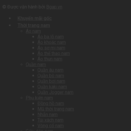
© Được vận hành bởi
Bgap.vn
Khuyến mãi gốc
Thời trang nam
Áo nam
Áo ba lỗ nam
Áo khoác nam
Áo sơ mi nam
Áo thể thao nam
Áo thun nam
Quần nam
Quần âu nam
Quần bò nam
Quần bơi nam
Quần kaki nam
Quần Jogger nam
Phụ kiện nam
Đồng hồ nam
Mũ thời trang nam
Nhẫn nam
Túi xách nam
Vòng cổ nam