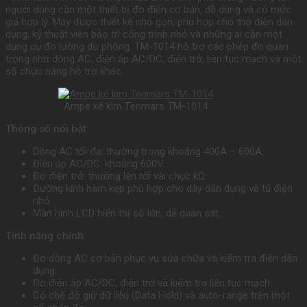
người dùng cần một thiết bị đo điện cơ bản, dễ dùng và có mức
giá hợp lý. Máy được thiết kế nhỏ gọn, phù hợp cho thợ điện dân
dụng, kỹ thuật viên bảo trì công trình nhỏ và những ai cần một
dụng cụ đo lường dự phòng. TM-1014 hỗ trợ các phép đo quan
trọng như dòng AC, điện áp AC/DC, điện trở, liên tục mạch và một
số chức năng hỗ trợ khác.
Ampe kế kìm Tenmars TM-1014
Thông số nổi bật
Dòng AC tối đa: thường trong khoảng 400A – 600A.
Điện áp AC/DC: khoảng 600V.
Đo điện trở: thường lên tới vài chục kΩ.
Đường kính hàm kẹp phù hợp cho dây dân dụng và tủ điện
nhỏ.
Màn hình LCD hiển thị số lớn, dễ quan sát.
Tính năng chính
Đo dòng AC cơ bản phục vụ sửa chữa và kiểm tra điện dân
dụng.
Đo điện áp AC/DC, điện trở và kiểm tra liên tục mạch.
Có chế độ giữ dữ liệu (Data Hold) và auto-range trên một