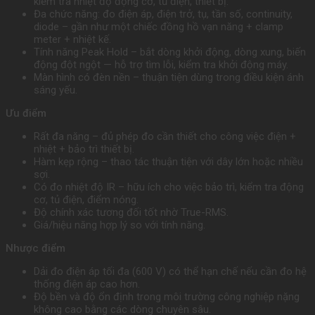
kiểm tra nhiệt độ động cơ, tủ điện, thiết bị.
Đa chức năng: đo điện áp, điện trở, tụ, tần số, continuity,
diode – gần như một chiếc đồng hồ vạn năng + clamp
meter + nhiệt kế.
Tính năng Peak Hold – bắt dòng khởi động, dòng xung, biến
động đột ngột — hỗ trợ tìm lỗi, kiểm tra khởi động máy.
Màn hình có đèn nền – thuận tiện dùng trong điều kiện ánh
sáng yếu.
Ưu điểm
Rất đa năng – đủ phép đo cần thiết cho công việc điện +
nhiệt + bảo trì thiết bị.
Hàm kẹp rộng – thao tác thuận tiện với dây lớn hoặc nhiều
sợi.
Có đo nhiệt độ IR – hữu ích cho việc bảo trì, kiểm tra động
cơ, tủ điện, điểm nóng.
Độ chính xác tương đối tốt nhờ True-RMS.
Giá/hiệu năng hợp lý so với tính năng.
Nhược điểm
Dải đo điện áp tối đa (600 V) có thể hạn chế nếu cần đo hệ
thống điện áp cao hơn.
Độ bền và độ ổn định trong môi trường công nghiệp nặng
không cao bằng các dòng chuyên sâu.