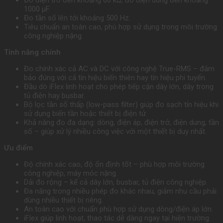
1000 µF.
Đo tần số lên tới khoảng 500 Hz.
Tiêu chuẩn an toàn cao, phù hợp sử dụng trong môi trường
công nghiệp nặng.
Tính năng chính
Đo chính xác cả AC và DC với công nghệ True-RMS – đảm
bảo đúng với cả tín hiệu biến thiên hay tín hiệu phi tuyến.
Đầu dò iFlex linh hoạt cho phép tiếp cận dây lớn, dây trong
tủ điện hay busbar.
Bộ lọc tần số thấp (low-pass filter) giúp đo sạch tín hiệu khi
sử dụng biến tần hoặc thiết bị điện tử.
Khả năng đo đa dạng: dòng, điện áp, điện trở, điện dung, tần
số – giúp xử lý nhiều công việc với một thiết bị duy nhất.
Ưu điểm
Độ chính xác cao, độ ổn định tốt – phù hợp môi trường
công nghiệp, máy móc nặng.
Dải đo rộng – kể cả dây lớn, busbar, tủ điện công nghiệp.
Đa năng trong nhiều phép đo khác nhau, giảm nhu cầu phải
dùng nhiều thiết bị riêng.
An toàn cao với chuẩn phù hợp sử dụng dòng/điện áp lớn.
iFlex giúp linh hoạt, thao tác dễ dàng ngay tại hiện trường.