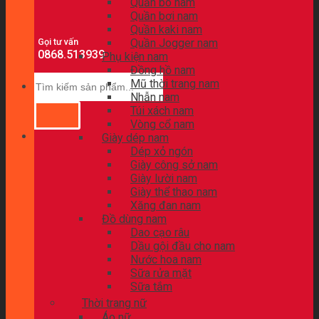
Quần bò nam
Quần bơi nam
Quần kaki nam
Gọi tư vấn
Quần Jogger nam
0868.513939
Phụ kiện nam
Đồng hồ nam
Mũ thời trang nam
Nhẫn nam
Túi xách nam
Vòng cổ nam
Giày dép nam
Dép xỏ ngón
Giày công sở nam
Giày lười nam
Giày thể thao nam
Xăng đan nam
Đồ dùng nam
Dao cạo râu
Dầu gội đầu cho nam
Nước hoa nam
Sữa rửa mặt
Sữa tắm
Thời trang nữ
Áo nữ