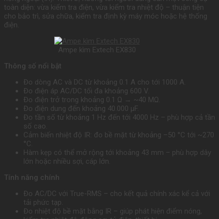
toàn diện: vừa kiểm tra điện, vừa kiểm tra nhiệt độ – thuận tiện
cho bảo trì, sửa chữa, kiểm tra định kỳ máy móc hoặc hệ thống
điện.
Ampe kìm Extech EX830
Thông số nổi bật
Đo dòng AC và DC từ khoảng 0.1 A cho tới 1000 A.
Đo điện áp AC/DC tối đa khoảng 600 V.
Đo điện trở trong khoảng 0.1 Ω → ~40 MΩ.
Đo điện dung đến khoảng 40.000 µF.
Đo tần số từ khoảng 1 Hz đến tới 4000 Hz – phù hợp cả tần
số cao.
Cảm biến nhiệt độ IR: đo bề mặt từ khoảng –50 °C tới ~270
°C.
Hàm kẹp có thể mở rộng tới khoảng 43 mm – phù hợp dây
lớn hoặc nhiều sợi, cáp lớn.
Tính năng chính
Đo AC/DC với True-RMS – cho kết quả chính xác kể cả với
tải phức tạp.
Đo nhiệt độ bề mặt bằng IR – giúp phát hiện điểm nóng,