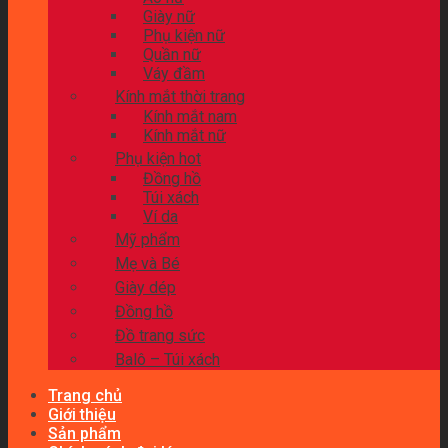
Giày nữ
Phụ kiện nữ
Quần nữ
Váy đầm
Kính mắt thời trang
Kính mắt nam
Kính mắt nữ
Phụ kiện hot
Đồng hồ
Túi xách
Ví da
Mỹ phẩm
Mẹ và Bé
Giày dép
Đồng hồ
Đồ trang sức
Balô – Túi xách
Trang chủ
Giới thiệu
Sản phẩm