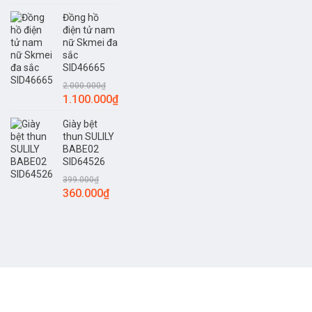
gốc
hiện
Đồng hồ
là:
tại
điện tử nam
350.000₫.
là:
nữ Skmei đa
299.000₫.
sắc
SID46665
2.000.000
₫
Giá
Giá
1.100.000
₫
gốc
hiện
Giày bệt
là:
tại
thun SULILY
2.000.000₫.
là:
BABE02
1.100.000₫.
SID64526
399.000
₫
Giá
Giá
360.000
₫
gốc
hiện
là:
tại
399.000₫.
là:
360.000₫.