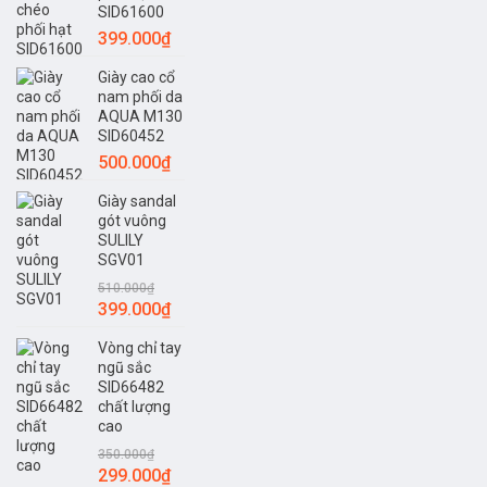
SID61600
399.000
₫
Giày cao cổ
nam phối da
AQUA M130
SID60452
500.000
₫
Giày sandal
gót vuông
SULILY
SGV01
510.000
₫
Giá
Giá
399.000
₫
gốc
hiện
Vòng chỉ tay
là:
tại
ngũ sắc
510.000₫.
là:
SID66482
399.000₫.
chất lượng
cao
350.000
₫
Giá
Giá
299.000
₫