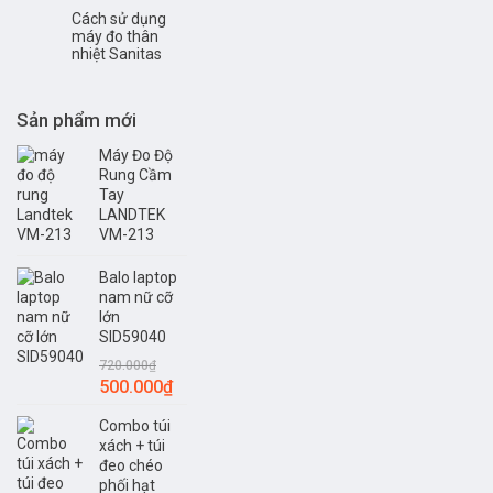
Cách sử dụng
máy đo thân
nhiệt Sanitas
Sản phẩm mới
Máy Đo Độ
Rung Cầm
Tay
LANDTEK
VM-213
Balo laptop
nam nữ cỡ
lớn
SID59040
720.000
₫
Giá
Giá
500.000
₫
gốc
hiện
Combo túi
là:
tại
xách + túi
720.000₫.
là:
đeo chéo
500.000₫.
phối hạt