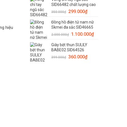
là:
tại
SID66482 chất lượng cao
510.000₫.
là:
Giá
Giá
299.000
₫
399.000₫.
350.000
₫
gốc
hiện
Đồng hồ điện tử nam nữ
là:
tại
Skmei đa sắc SID46665
ng hiệu
350.000₫.
là:
Giá
Giá
1.100.000
₫
299.000₫.
2.000.000
₫
gốc
hiện
Giày bệt thun SULILY
là:
tại
BABE02 SID64526
2.000.000₫.
là:
Giá
Giá
360.000
₫
1.100.000₫.
399.000
₫
gốc
hiện
là:
tại
399.000₫.
là:
360.000₫.