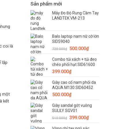
Sản phẩm mới
Máy Đo Độ Rung Cầm Tay
LANDTEK VM-213
 nhưng
Balo laptop nam nữ cỡ lớn
SID59040
 coi là
Giá
Giá
500.000
₫
720.000
₫
gốc
hiện
Combo túi xách + túi đeo
là:
tại
 lặp
chéo phối hạt SID61600
720.000₫.
là:
399.000
₫
500.000₫.
Giày cao cổ nam phối da
AQUA M130 SID60452
ng một
500.000
₫
à kết
Giày sandal gót vuông
SULILY SGV01
Giá
Giá
399.000
₫
510.000
₫
gốc
hiện
Vòng chỉ tay ngũ sắc