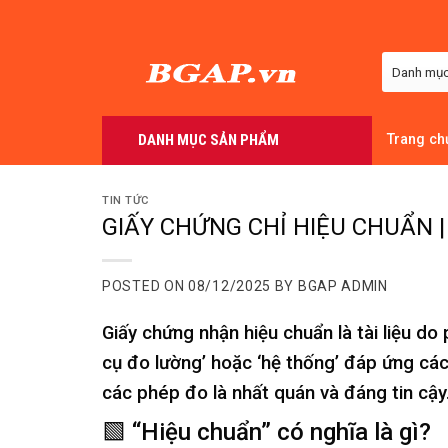
Skip
to
content
DANH MỤC SẢN PHẨM
Trang ch
TIN TỨC
GIẤY CHỨNG CHỈ HIỆU CHUẨN | Ch
POSTED ON
08/12/2025
BY
BGAP ADMIN
Giấy chứng nhận hiệu chuẩn là tài liệu d
cụ đo lường’ hoặc ‘hệ thống’ đáp ứng các
các phép đo là nhất quán và đáng tin cậy
🟩 “Hiệu chuẩn” có nghĩa là gì?