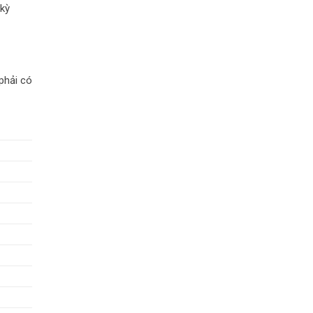
 kỳ
phải có