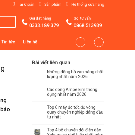
Tài khoản
Sản phẩm
Hệ thống cửa hàng
Gọi đặt hàng
Gọi tư vấn
0333.189.379
0868.513939
Tin tức
Liên hệ
Bài viết liên quan
ng
Những đồng hồ vạn năng chất
lượng nhất năm 2026
Các dòng Ampe kìm thông
dụng nhất năm 2026
ụng
Top 6 máy đo tốc độ vòng
 bảo
quay chuyên nghiệp đáng đầu
tư nhất
Top 4 bộ chuyển đổi điện dẫn
Yokogawa phổ biến nhất năm